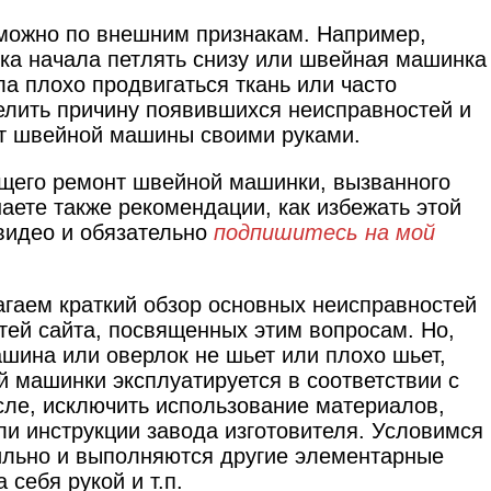
можно по внешним признакам. Например,
тка начала петлять снизу или швейная машинка
ла плохо продвигаться ткань или часто
делить причину появившихся неисправностей и
нт швейной машины своими руками.
ящего ремонт швейной машинки, вызванного
аете также рекомендации, как избежать этой
видео и обязательно
подпишитесь на мой
агаем краткий обзор основных неисправностей
атей сайта, посвященных этим вопросам. Но,
шина или оверлок не шьет или плохо шьет,
й машинки эксплуатируется в соответствии с
сле, исключить использование материалов,
или инструкции завода изготовителя. Условимся
вильно и выполняются другие элементарные
 себя рукой и т.п.