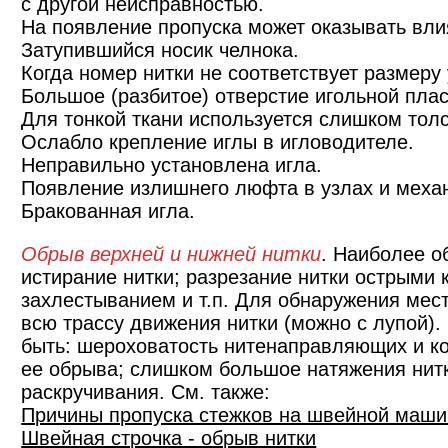
с другой неисправностью.
На появление пропуска может оказывать вл
Затупившийся носик челнока.
Когда номер нитки не соответствует размеру
Большое (разбитое) отверстие игольной пла
Для тонкой ткани используется слишком толс
Ослабло крепление иглы в игловодителе.
Неправильно установлена игла.
Появление излишнего люфта в узлах и меха
Бракованная игла.
Обрыв верхней и нижней нитки
. Наиболее о
истирание нитки; разрезание нитки острыми
захлестыванием и т.п. Для обнаружения мест
всю трассу движения нитки (можно с лупой)
быть: шероховатость нитенаправляющих и ко
ее обрыва; слишком большое натяжения нитк
раскручивания. См. также:
Причины пропуска стежков на швейной маши
Швейная строчка - обрыв нитки