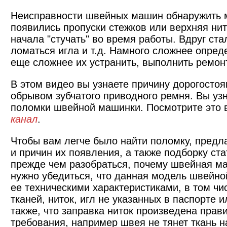
Неисправности швейных машин обнаружить 
появились пропуски стежков или верхняя ни
начала "стучать" во время работы. Вдруг ста
ломаться игла и т.д. Намного сложнее опре
еще сложнее их устранить, выполнить ремо
В этом видео вы узнаете причину дорогосто
обрывом зубчатого приводного ремня. Вы узн
поломки швейной машинки. Посмотрите это 
канал
.
Чтобы вам легче было найти поломку, предл
и причин их появления, а также подборку ст
прежде чем разобраться, почему швейная ма
нужно убедиться, что данная модель швейно
ее техническими характеристиками, в том чи
тканей, ниток, игл не указанных в паспорте 
также, что заправка ниток произведена пра
требования, например швея не тянет ткань на