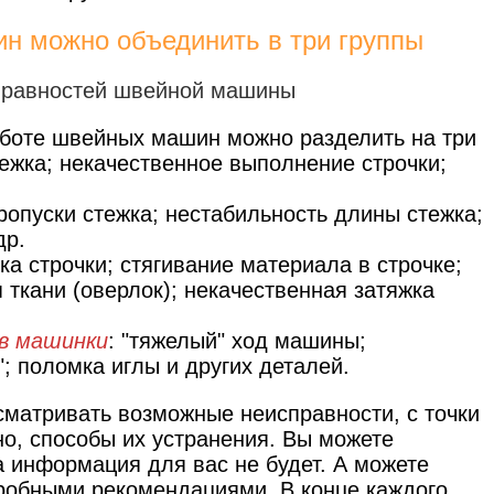
н можно объединить в три группы
аботе швейных машин можно разделить на три
ежка; некачественное выполнение строчки;
.
пропуски стежка; нестабильность длины стежка;
др.
дка строчки; стягивание материала в строчке;
я ткани (оверлок); некачественная затяжка
в машинки
: "тяжелый" ход машины;
; поломка иглы и других деталей.
сматривать возможные неисправности, с точки
но, способы их устранения. Вы можете
а информация для вас не будет. А можете
дробными рекомендациями. В конце каждого