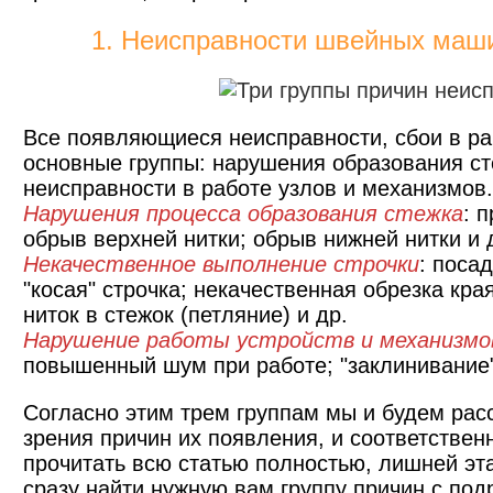
1. Неисправности швейных маши
Все появляющиеся неисправности, сбои в р
основные группы: нарушения образования ст
неисправности в работе узлов и механизмов
Нарушения процесса образования стежка
: 
обрыв верхней нитки; обрыв нижней нитки и 
Некачественное выполнение строчки
: поса
"косая" строчка; некачественная обрезка кра
ниток в стежок (петляние) и др.
Нарушение работы устройств и механизмо
повышенный шум при работе; "заклинивание"
Согласно этим трем группам мы и будем рас
зрения причин их появления, и соответствен
прочитать всю статью полностью, лишней эт
сразу найти нужную вам группу причин с по