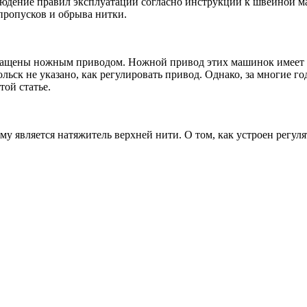
юдение правил эксплуатации согласно инструкции к швейной м
пропусков и обрыва нитки.
ащены ножным приводом. Ножной привод этих машинок имеет о
ьск не указано, как регулировать привод. Однако, за многие год
той статье.
му является натяжитель верхней нити. О том, как устроен регул