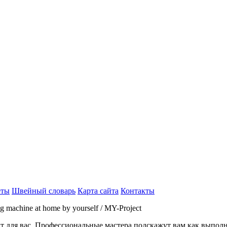
еты
Швейный словарь
Карта сайта
Контакты
ing machine at home by yourself / MY-Project
айт для вас. Профессиональные мастера подскажут вам как выпол