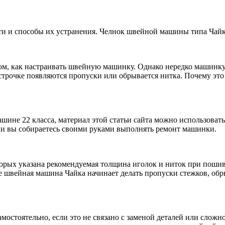
ти и способы их устранения. Челнок швейной машины типа Чайк
том, как настраивать швейную машинку. Однако нередко машинк
строчке появляются пропуски или обрывается нитка. Почему это 
машине 22 класса, материал этой статьи сайта можно использова
ли вы собираетесь своими руками выполнять ремонт машинки.
орых указана рекомендуемая толщина иголок и ниток при пошив
е швейная машина Чайка начинает делать пропуски стежков, обры
стоятельно, если это не связано с заменой деталей или сложно