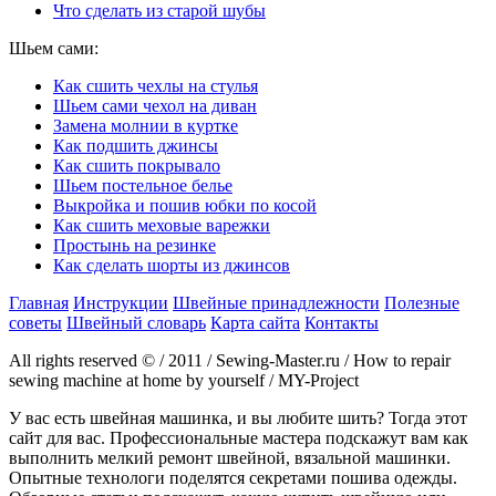
Что сделать из старой шубы
Шьем сами:
Как сшить чехлы на стулья
Шьем сами чехол на диван
Замена молнии в куртке
Как подшить джинсы
Как сшить покрывало
Шьем постельное белье
Выкройка и пошив юбки по косой
Как сшить меховые варежки
Простынь на резинке
Как сделать шорты из джинсов
Главная
Инструкции
Швейные принадлежности
Полезные
советы
Швейный словарь
Карта сайта
Контакты
All rights reserved © / 2011 / Sewing-Master.ru / How to repair
sewing machine at home by yourself / MY-Project
У вас есть швейная машинка, и вы любите шить? Тогда этот
сайт для вас. Профессиональные мастера подскажут вам как
выполнить мелкий ремонт швейной, вязальной машинки.
Опытные технологи поделятся секретами пошива одежды.