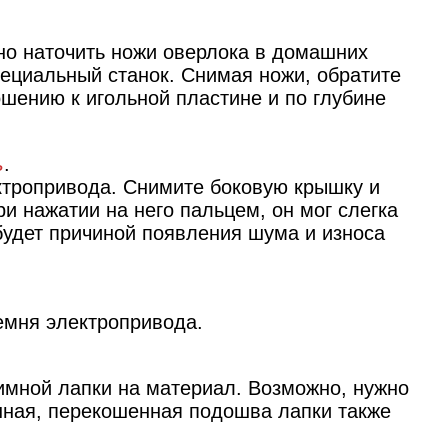
но наточить ножи оверлока в домашних
ециальный станок. Снимая ножи, обратите
ошению к игольной пластине и по глубине
ь
.
ктропривода. Снимите боковую крышку и
ри нажатии на него пальцем, он мог слегка
будет причиной появления шума и износа
емня электропривода.
имной лапки на материал. Возможно, нужно
нная, перекошенная подошва лапки также