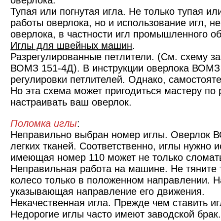
оверлока.
Тупая или погнутая игла. Не только тупая ил
работы оверлока, но и использование игл, 
оверлока, в частности игл промышленного о
Иглы для швейных машин
.
Разрегулированные петлители. (См. схему за
ВОМЗ 151-4Д). В инструкции оверлока ВОМЗ 
регулировки петлителей. Однако, самостоят
Но эта схема может пригодиться мастеру по
настраивать ваш оверлок.
Поломка иглы
:
Неправильно выбран номер иглы. Оверлок В
легких тканей. Соответственно, иглы нужно 
имеющая номер 110 может не только сломать
Неправильная работа на машине. Не тяните
колесо только в положенном направлении. Н
указывающая направление его движения.
Некачественная игла. Прежде чем ставить иг
Недорогие иглы часто имеют заводской брак