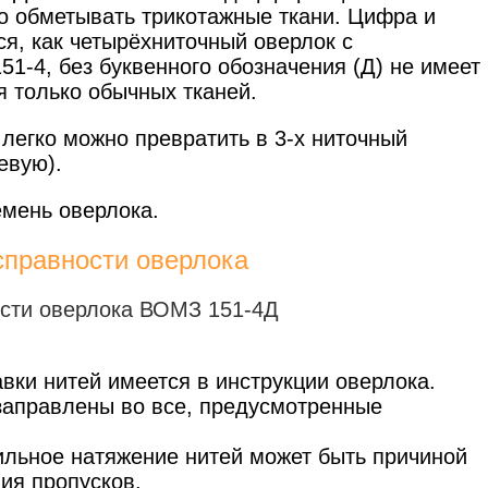
о обметывать трикотажные ткани. Цифра и
я, как четырёхниточный оверлок с
51-4, без буквенного обозначения (Д) не имеет
я только обычных тканей.
легко можно превратить в 3-х ниточный
евую).
емень оверлока.
справности оверлока
вки нитей имеется в инструкции оверлока.
заправлены во все, предусмотренные
льное натяжение нитей может быть причиной
ия пропусков.