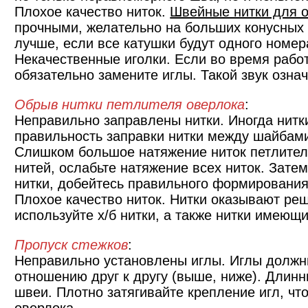
Плохое качество ниток.
Швейные нитки для 
прочными, желательно на больших конусных 
лучше, если все катушки будут одного номер
Некачественные иголки. Если во время работ
обязательно замените иглы. Такой звук означ
Обрыв нитки петлителя оверлока
:
Неправильно заправлены нитки. Иногда нитки
правильность заправки нитки между шайбам
Слишком большое натяжение ниток петлител
нитей, ослабьте натяжение всех ниток. Зате
нитки, добейтесь правильного формирования
Плохое качество ниток. Нитки оказывают ре
используйте х/б нитки, а также нитки имеющи
Пропуск стежков
:
Неправильно установлены иглы. Иглы должн
отношению друг к другу (выше, ниже). Длинн
швеи. Плотно затягивайте крепление игл, чт