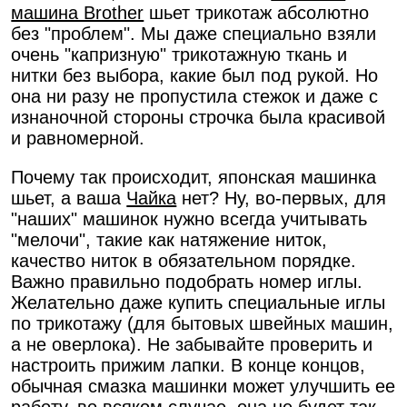
машина Brother
шьет трикотаж абсолютно
без "проблем". Мы даже специально взяли
очень "капризную" трикотажную ткань и
нитки без выбора, какие был под рукой. Но
она ни разу не пропустила стежок и даже с
изнаночной стороны строчка была красивой
и равномерной.
Почему так происходит, японская машинка
шьет, а ваша
Чайка
нет? Ну, во-первых, для
"наших" машинок нужно всегда учитывать
"мелочи", такие как натяжение ниток,
качество ниток в обязательном порядке.
Важно правильно подобрать номер иглы.
Желательно даже купить специальные иглы
по трикотажу (для бытовых швейных машин,
а не оверлока). Не забывайте проверить и
настроить прижим лапки. В конце концов,
обычная смазка машинки может улучшить ее
работу, во всяком случае, она не будет так