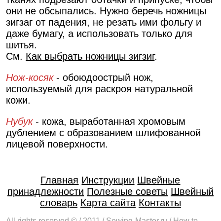
они не обсыпались. Нужно беречь ножницы
зигзаг от падения, не резать ими фольгу и
даже бумагу, а использовать только для
шитья.
См.
Как выбрать ножницы зигзиг
.
Нож-косяк
- обоюдоострый нож,
используемый для раскроя натуральной
кожи.
Нубук
- кожа, выработанная хромовым
дублением с образованием шлифованной
лицевой поверхности.
Главная
Инструкции
Швейные
принадлежности
Полезные советы
Швейный
словарь
Карта сайта
Контакты
All rights reserved © / 2011 / Sewing-Master.ru / How to