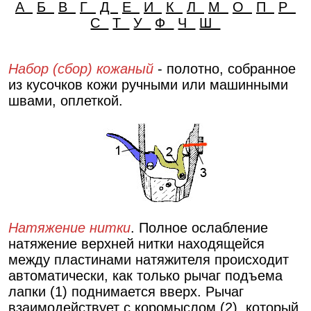
А
Б
В
Г
Д
Е
И
К
Л
М
О
П
Р
С
Т
У
Ф
Ч
Ш
Набор (сбор) кожаный
- полотно, собранное
из кусочков кожи ручными или машинными
швами, оплеткой.
Натяжение нитки
. Полное ослабление
натяжение верхней нитки находящейся
между пластинами натяжителя происходит
автоматически, как только рычаг подъема
лапки (1) поднимается вверх. Рычаг
взаимодействует с коромыслом (2), который