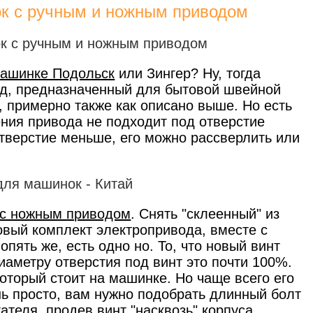
ок с ручным и ножным приводом
ашинке Подольск
или Зингер? Ну, тогда
од, предназначенный для бытовой швейной
 примерно также как описано выше. Но есть
ения привода не подходит под отверстие
отверстие меньше, его можно рассверлить или
с ножным приводом
. Снять "склеенный" из
овый комплект электропривода, вместе с
пять же, есть одно но. То, что новый винт
диаметру отверстия под винт это почти 100%.
оторый стоит на машинке. Но чаще всего его
ень просто, вам нужно подобрать длинный болт
гателя, продев винт "насквозь" корпуса