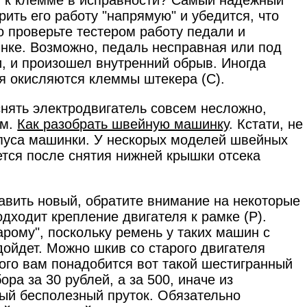
ый к клемме в исправности? Самый надежный
ить его работу "напрямую" и убедится, что
о проверьте тестером работу педали и
инке. Возможно, педаль несправная или под
и, и произошел внутренний обрыв. Иногда
ия окисляются клеммы штекера (С).
 снять электродвигатель совсем несложно,
См.
Как разобрать швейную машинку
. Кстати, не
рпуса машинки. У нескорых моделей швейных
тся после снятия нижней крышки отсека
тавить новый, обратите внимание на некоторые
одходит крепление двигателя к рамке (Р).
рому", поскольку ремень у таких машин с
одойдет. Можно шкив со старого двигателя
того вам понадобится вот такой шестигранный
ора за 30 рублей, а за 500, иначе из
лый бесполезный пруток. Обязательно