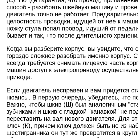
(С). Но где гарантия, что провод, припаянн
способ - разобрать швейную машину и провер
двигатель точно не работает. Предварительн
целостность проводки, идущей от нее к маш
ножку стула попал провод, идущий от педал
бывает и так, что после длительного хранен
Когда вы разберите корпус, вы увидите, что
гораздо сложнее разобрать именно корпус. 
всегда требуется снимать лицевую часть ко
машин доступ к электроприводу осуществляе
привода.
Если двигатель несправен и вам придется с
нюансы. В первую очередь, убедитесь, что п
Важно, чтобы шкив (Ш) был аналогичным "ста
зубчиками и шкив с гладкой "канавкой" не п
переставить на вал нового двигателя. Для э
ключ (К), причем ключ должен быть не из наб
шестигранника он тут же превратится в круг