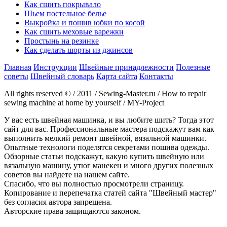
Как сшить покрывало
Шьем постельное белье
Выкройка и пошив юбки по косой
Как сшить меховые варежки
Простынь на резинке
Как сделать шорты из джинсов
Главная
Инструкции
Швейные принадлежности
Полезные
советы
Швейный словарь
Карта сайта
Контакты
All rights reserved © / 2011 / Sewing-Master.ru / How to repair
sewing machine at home by yourself / MY-Project
У вас есть швейная машинка, и вы любите шить? Тогда этот
сайт для вас. Профессиональные мастера подскажут вам как
выполнить мелкий ремонт швейной, вязальной машинки.
Опытные технологи поделятся секретами пошива одежды.
Обзорные статьи подскажут, какую купить швейную или
вязальную машину, утюг манекен и много других полезных
советов вы найдете на нашем сайте.
Спасибо, что вы полностью просмотрели страницу.
Копирование и перепечатка статей сайта "Швейный мастер"
без согласия автора запрещена.
Авторские права защищаются законом.