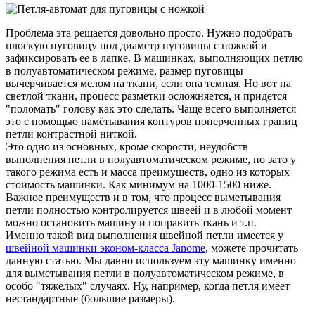
Проблема эта решается довольно просто. Нужно подобрать
плоскую пуговицу под диаметр пуговицы с ножкой и
зафиксировать ее в лапке. В машинках, выполняющих петлю
в полуавтоматическом режиме, размер пуговицы
вычерчивается мелом на ткани, если она темная. Но вот на
светлой ткани, процесс разметки осложняется, и придется
"поломать" голову как это сделать. Чаще всего выполняется
это с помощью намётывания контуров поперченных границ
петли контрастной ниткой.
Это одно из основных, кроме скорости, неудобств
выполнения петли в полуавтоматическом режиме, но зато у
такого режима есть и масса преимуществ, одно из которых
стоимость машинки. Как минимум на 1000-1500 ниже.
Важное преимуществ и в том, что процесс выметывания
петли полностью контролируется швеей и в любой момент
можно остановить машину и поправить ткань и т.п.
Именно такой вид выполнения швейной петли имеется у
швейной машинки эконом-класса Janome
, можете прочитать
данную статью. Мы давно используем эту машинку именно
для выметывания петли в полуавтоматическом режиме, в
особо "тяжелых" случаях. Ну, например, когда петля имеет
нестандартные (большие размеры).