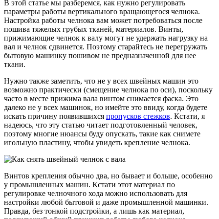
В этой статье мы разберемся, как нужно регулировать
параметры работы вертикального вращающегося челнока.
Настройка работы челнока вам может потребоваться после
пошива тяжелых грубых тканей, материалов. Винты,
прижимающие челнок к валу могут не удержать нагрузку на
вал и челнок сдвинется. Поэтому старайтесь не перегружать
бытовую машинку пошивом не предназначенной для нее
ткани.
Нужно также заметить, что не у всех швейных машин это
возможно практически (смещение челнока по оси), поскольку
часто в месте прижима вала винтом снимается фаска. Это
далеко не у всех машинок, но имейте это ввиду, когда будете
искать причину появившихся
пропусков стежков
. Кстати, я
надеюсь, что эту статью читает подготовленный человек,
поэтому многие нюансы буду опускать, такие как снимете
игольную пластину, чтобы увидеть крепление челнока.
Винтов крепления обычно два, но бывает и больше, особенно
у промышленных машин. Кстати этот материал по
регулировке челночного хода можно использовать для
настройки любой бытовой и даже промышленной машинки.
Правда, без тонкой подстройки, а лишь как материал,