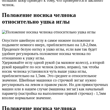
большой зазор приведет к тому, что провернется и заклинит
челнок.
Положение носика челнока
относительно ушка иглы
Опустите швейную иглу в самое нижнее положение и
подымите немного вверх, приблизительно на 1,8-2,0мм.
Проденьте белую нитку в ушко иглы, если вам так будет
удобнее регулировать положение носика челнока по
отношению к ушку иглы.
Удерживайте иглу одной рукой (за маховое колесо), а второй
рукой вращайте по оси челнок (влево, вправо), так чтобы
носик челнока установился чуть выше ушка иглы,
приблизительно на 1,5мм. Это среднее и относительное
значение. Швейные машинки со строчкой зигзаг нужно
регулировать на левом и правом уколе. Но для прямострочных
машин или в нашем случае (машинка зигзаг) как начальный
параметр (настройка на выполнение прямой строчки) - 1,5мм
вполне нормальное значение.
Положение носика челнока